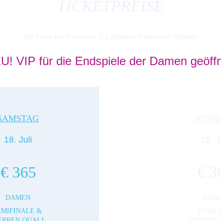
TICKETPREISE
alle Preise pro Person pro Tag inklusive Steuern und Abgaben
U! VIP für die Endspiele der Damen geöffn
SAMSTAG
SONN
18. Juli
19. J
€ 365
€ 3
DAMEN
DAM
EMIFINALE & 
FINALE
ERREN QUALI
HERREN 