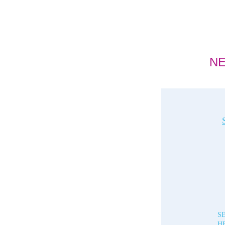
NE
S
H